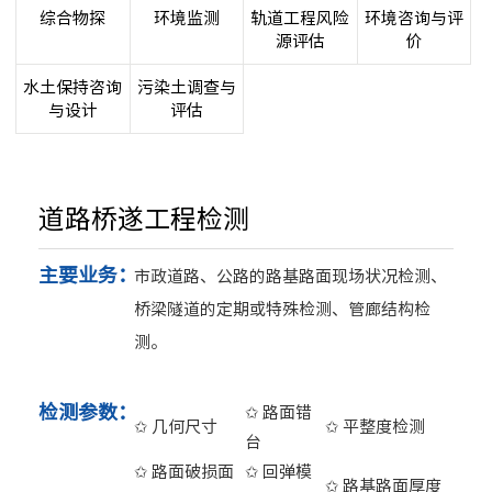
员工荣
综合物探
环境监测
轨道工程风险
环境咨询与评
源评估
价
水土保持咨询
污染土调查与
与设计
评估
主体结
地基基
道路桥
房屋安
道路桥遂工程检测
钢结构
主要业务：
市政道路、公路的路基路面现场状况检测、
建筑节
桥梁隧道的定期或特殊检测、管廊结构检
工程测
测。
工程勘
综合物
环境监
检测参数：
✩ 路面错
✩ 几何尺寸
✩ 平整度检测
轨道工
台
✩ 路面破损面
✩ 回弹模
环境咨
✩ 路基路面厚度