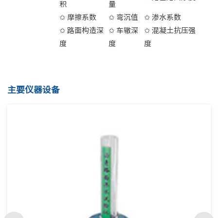
积
量
水土保
✩ 摩擦系数
✩ 弯沉值
✩ 渗水系数
污染土
✩ 路面构造深
✩ 车辙深
✩ 混凝土抗压强
度
度
度
环安知
技术特
主要仪器设备
创新法
技术交
技术报
支部荣
支部活
党员E
党建法