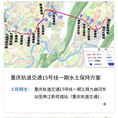
水土保
污染土
环安知
技术特
创新法
技术交
技术报
重庆轨道交通15号线一期水土保持方案
工程概述：
重庆轨道交通15号线一期工程九曲河东
支部荣
站至两江影视城站（重庆轨道交通1...
支部活
党员E
党建法