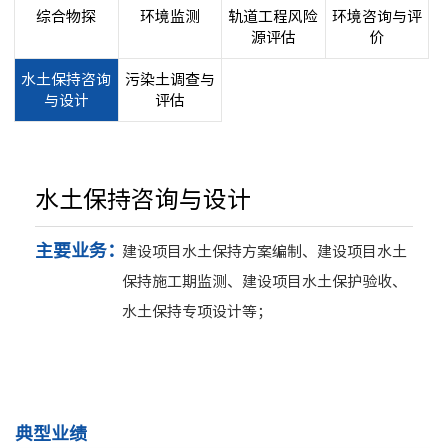
员工荣
综合物探
环境监测
轨道工程风险
环境咨询与评
源评估
价
水土保持咨询
污染土调查与
与设计
评估
主体结
地基基
道路桥
房屋安
水土保持咨询与设计
钢结构
主要业务：
建设项目水土保持方案编制、建设项目水土
建筑节
保持施工期监测、建设项目水土保护验收、
工程测
水土保持专项设计等；
工程勘
综合物
环境监
轨道工
典型业绩
环境咨