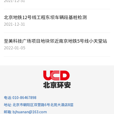
2021-12-31
水土保
污染土
北京地铁12号线工程东坝车辆段基桩检测
2021-12-31
环安知
至美科技广场项目地块邻近南京地铁5号线小天堂站
技术特
2022-01-05
创新法
技术交
技术报
支部荣
支部活
电话: 010-86467898
党员E
地址: 北京市朝阳区双营路6号北苑大酒店8层
党建法
邮箱: bjhuanan@163.com