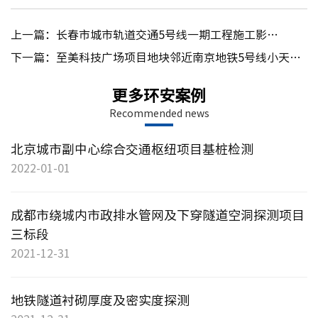
员工荣
上一篇：长春市城市轨道交通5号线一期工程施工影响范围内既有结构安全性影响评估
下一篇：至美科技广场项目地块邻近南京地铁5号线小天堂站
主体结
更多环安案例
地基基
Recommended news
道路桥
房屋安
北京城市副中心综合交通枢纽项目基桩检测
钢结构
2022-01-01
建筑节
工程测
成都市绕城内市政排水管网及下穿隧道空洞探测项目
工程勘
三标段
综合物
2021-12-31
环境监
轨道工
地铁隧道衬砌厚度及密实度探测
环境咨