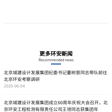
水土保
污染土
环安知
技术特
创新法
更多环安新闻
技术交
Recommended news
技术报
北京城建设计发展集团纪委书记董树恩同志带队前往
北京环安考察调研
2020-06-04
支部荣
支部活
党员E
北京城建设计发展集团成立60周年庆祝大会召开，北
京环安工程检测有限责任公司王领同志获集团年
党建法