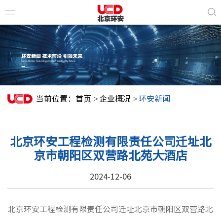
董事长
企业简
当前位置：
首页
企业概况
环安新闻
组织结
博士工
环安新
北京环安工程检测有限责任公司迁址北
京市朝阳区双营路北苑大酒店
2024-12-06
企业资
企业荣
北京环安工程检测有限责任公司迁址北京市朝阳区双营路北
行业荣