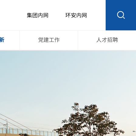
集团内网
环安内网
新
党建工作
人才招聘
权
支部荣誉
人才招聘
支部活动
联系我们
党员E先锋
党建法规
示