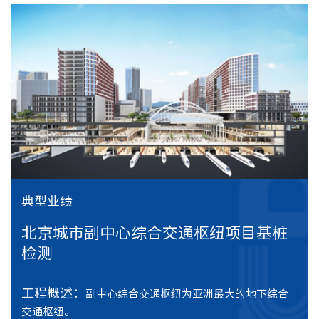
员工荣
主体结
地基基
道路桥
房屋安
钢结构
建筑节
典型业绩
工程测
工程勘
北京城市副中心综合交通枢纽项目基桩
综合物
检测
环境监
轨道工
工程概述：
副中心综合交通枢纽为亚洲最大的地下综合
环境咨
交通枢纽。