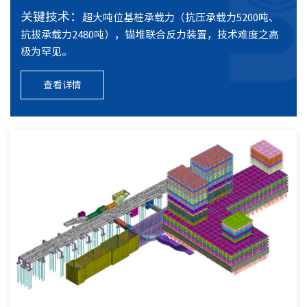
水土保
关键技术：
超大吨位基桩承载力（抗压承载力5200吨、
污染土
抗拔承载力2480吨），锚堆联合反力装置，技术难度之高
极为罕见。
查看详情
环安知
技术特
创新法
技术交
技术报
支部荣
支部活
党员E
党建法